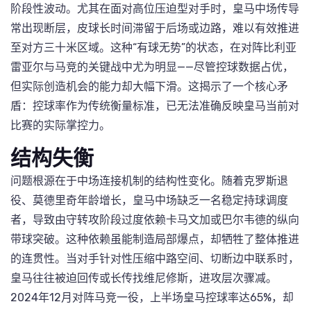
阶段性波动。尤其在面对高位压迫型对手时，皇马中场传导
常出现断层，皮球长时间滞留于后场或边路，难以有效推进
至对方三十米区域。这种“有球无势”的状态，在对阵比利亚
雷亚尔与马竞的关键战中尤为明显——尽管控球数据占优，
但实际创造机会的能力却大幅下滑。这揭示了一个核心矛
盾：控球率作为传统衡量标准，已无法准确反映皇马当前对
比赛的实际掌控力。
结构失衡
问题根源在于中场连接机制的结构性变化。随着克罗斯退
役、莫德里奇年龄增长，皇马中场缺乏一名稳定持球调度
者，导致由守转攻阶段过度依赖卡马文加或巴尔韦德的纵向
带球突破。这种依赖虽能制造局部爆点，却牺牲了整体推进
的连贯性。当对手针对性压缩中路空间、切断边中联系时，
皇马往往被迫回传或长传找维尼修斯，进攻层次骤减。
2024年12月对阵马竞一役，上半场皇马控球率达65%，却