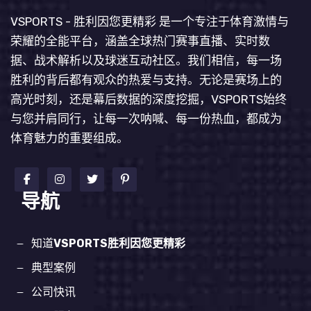
VSPORTS - 胜利因您更精彩 是一个专注于体育激情与
荣耀的全能平台，涵盖全球热门赛事直播、实时数
据、战术解析以及球迷互动社区。我们相信，每一场
胜利的背后都有观众的热爱与支持。无论是赛场上的
高光时刻，还是幕后数据的深度挖掘，VSPORTS始终
与您并肩同行，让每一次呐喊、每一份热血，都成为
体育魅力的重要组成。
导航
知道
VSPORTS胜利因您更精彩
典型案例
公司快讯