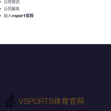
公司快讯
公司服务
加入
vsport官网