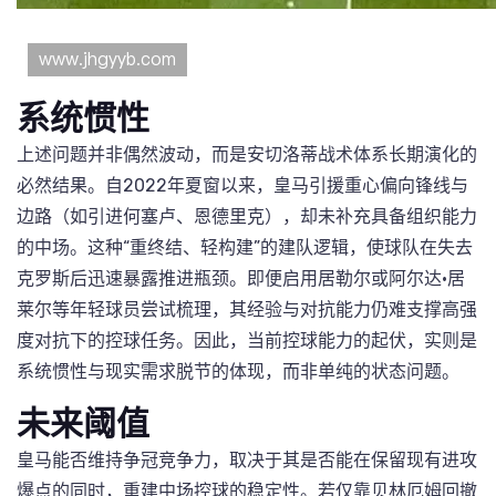
系统惯性
上述问题并非偶然波动，而是安切洛蒂战术体系长期演化的
必然结果。自2022年夏窗以来，皇马引援重心偏向锋线与
边路（如引进何塞卢、恩德里克），却未补充具备组织能力
的中场。这种“重终结、轻构建”的建队逻辑，使球队在失去
克罗斯后迅速暴露推进瓶颈。即便启用居勒尔或阿尔达·居
莱尔等年轻球员尝试梳理，其经验与对抗能力仍难支撑高强
度对抗下的控球任务。因此，当前控球能力的起伏，实则是
系统惯性与现实需求脱节的体现，而非单纯的状态问题。
未来阈值
皇马能否维持争冠竞争力，取决于其是否能在保留现有进攻
爆点的同时，重建中场控球的稳定性。若仅靠贝林厄姆回撤