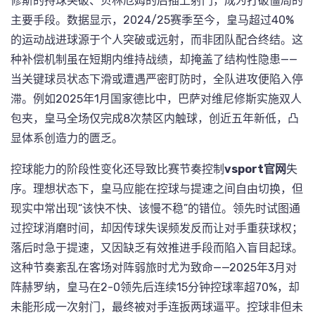
修斯的持球突破、贝林厄姆的后插上射门，成为打破僵局的
主要手段。数据显示，2024/25赛季至今，皇马超过40%
的运动战进球源于个人突破或远射，而非团队配合终结。这
种补偿机制虽在短期内维持战绩，却掩盖了结构性隐患——
当关键球员状态下滑或遭遇严密盯防时，全队进攻便陷入停
滞。例如2025年1月国家德比中，巴萨对维尼修斯实施双人
包夹，皇马全场仅完成8次禁区内触球，创近五年新低，凸
显体系创造力的匮乏。
控球能力的阶段性变化还导致比赛节奏控制
vsport官网
失
序。理想状态下，皇马应能在控球与提速之间自由切换，但
现实中常出现“该快不快、该慢不稳”的错位。领先时试图通
过控球消磨时间，却因传球失误频发反而让对手重获球权；
落后时急于提速，又因缺乏有效推进手段而陷入盲目起球。
这种节奏紊乱在客场对阵弱旅时尤为致命——2025年3月对
阵赫罗纳，皇马在2-0领先后连续15分钟控球率超70%，却
未能形成一次射门，最终被对手连扳两球逼平。控球非但未