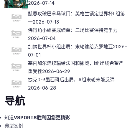
2026-07-14
凯恩攻破巴拿马球门：英格兰锁定世界杯L组第
一
2026-07-13
佛得角小组赛成绩单：三场比赛保持竞争力
2026-07-04
加纳世界杯小组出局：末轮输给克罗地亚
2026-
07-01
塞内加尔连续输给法国和挪威，I组出线希望严
重受挫
2026-06-29
捷克0-3墨西哥后出局，A组末轮未能反弹
2026-06-28
导航
知道
VSPORTS胜利因您更精彩
典型案例