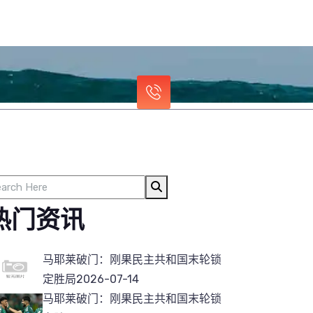
立即致电!
司快讯
公司服务
加入
vsport官网
18656343108
热门资讯
马耶莱破门：刚果民主共和国末轮锁
定胜局
2026-07-14
马耶莱破门：刚果民主共和国末轮锁