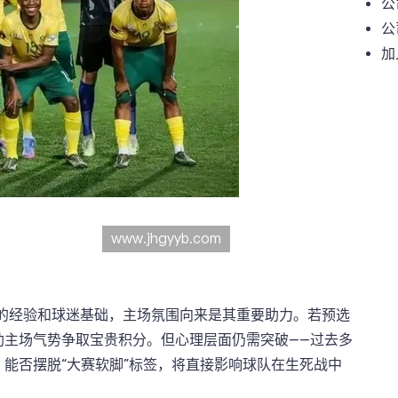
公
公
加
赛的经验和球迷基础，主场氛围向来是其重要助力。若预选
助主场气势争取宝贵积分。但心理层面仍需突破——过去多
能否摆脱“大赛软脚”标签，将直接影响球队在生死战中