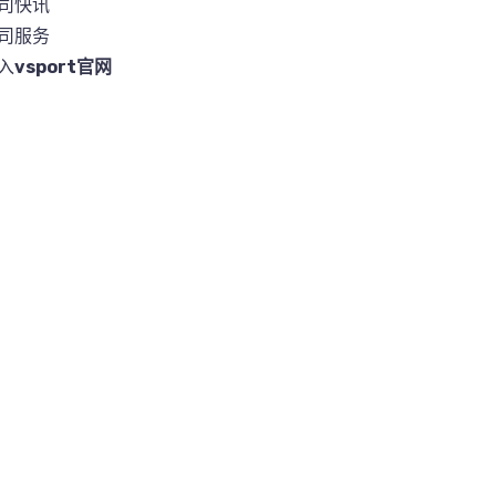
司快讯
司服务
入
vsport官网