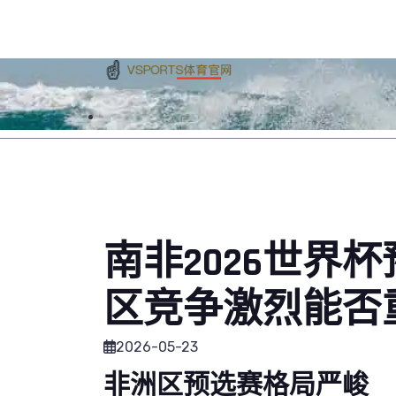
南非2026世界
区竞争激烈能否重
2026-05-23
非洲区预选赛格局严峻