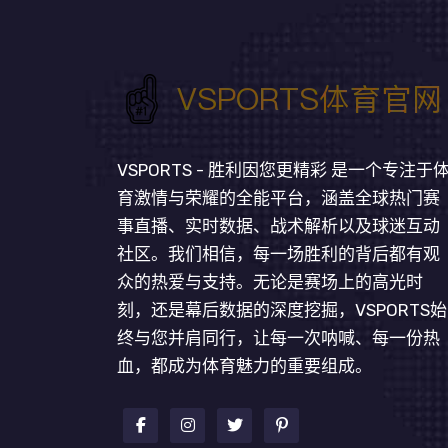
VSPORTS - 胜利因您更精彩 是一个专注于
育激情与荣耀的全能平台，涵盖全球热门赛
事直播、实时数据、战术解析以及球迷互动
社区。我们相信，每一场胜利的背后都有观
众的热爱与支持。无论是赛场上的高光时
刻，还是幕后数据的深度挖掘，VSPORTS始
终与您并肩同行，让每一次呐喊、每一份热
血，都成为体育魅力的重要组成。