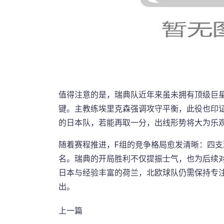
值得注意的是，瑞典队近年来虽未拥有顶级巨
键。主教练埃里克森强调攻守平衡，此役也印
的日本队，若能再取一分，出线形势将大为乐
随着赛程推进，F组的竞争格局愈发清晰：四
名。瑞典的开局胜利不仅提振士气，也为后续
日本与经验丰富的荷兰，北欧球队仍需保持专注
出。
上一篇