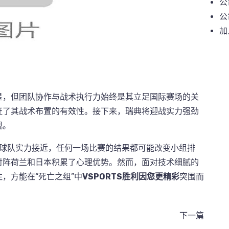
公
公
加
星，但团队协作与战术执行力始终是其立足国际赛场的关
证了其战术布置的有效性。接下来，瑞典将迎战实力强劲
观。
支球队实力接近，任何一场比赛的结果都可能改变小组排
对阵荷兰和日本积累了心理优势。然而，面对技术细腻的
，方能在“死亡之组”中
VSPORTS胜利因您更精彩
突围而
下一篇