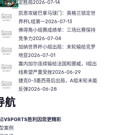
定胜局
2026-07-14
凯恩攻破巴拿马球门：英格兰锁定世
界杯L组第一
2026-07-13
佛得角小组赛成绩单：三场比赛保持
竞争力
2026-07-04
加纳世界杯小组出局：末轮输给克罗
地亚
2026-07-01
塞内加尔连续输给法国和挪威，I组出
线希望严重受挫
2026-06-29
捷克0-3墨西哥后出局，A组末轮未能
反弹
2026-06-28
导航
道
VSPORTS胜利因您更精彩
型案例