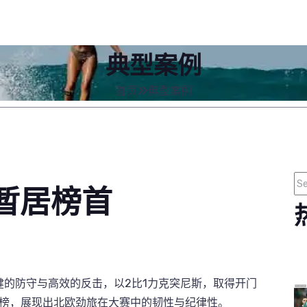
首页
知道
VSPORTS胜利因您更精彩
典型案例
公
典型案例
首页
典型案例
暂居榜首
健的防守与高效的反击，以2比1力克突尼斯，取得开门
分榜，展现出北欧劲旅在大赛中的韧性与纪律性。