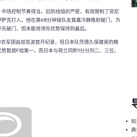
，中场控制节奏得当，后防线组织严密，有效限制了突尼
萨克打入，他在第68分钟接队友直塞冷静推射破门，为
率先破门，但未能将领先优势保持到最后。
橙衣军团由加克波首开纪录，但日本队凭借久保建英的精
势暂居F组第一，而日本与荷兰同积1分分列二、三位，
知
典