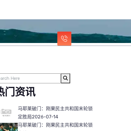
立即致电!
司快讯
公司服务
加入
vsport官网
18656343108
热门资讯
马耶莱破门：刚果民主共和国末轮锁
定胜局
2026-07-14
马耶莱破门：刚果民主共和国末轮锁