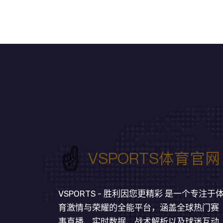
VSPORTS - 胜利因您更精彩 是一个专注于
育激情与荣耀的全能平台，涵盖全球热门赛
事直播、实时数据、战术解析以及球迷互动