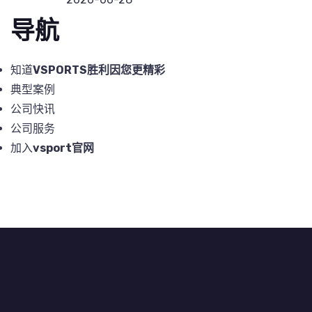
导航
知道
VSPORTS胜利因您更精彩
典型案例
公司快讯
公司服务
加入
vsport官网