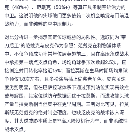
克（48%+）、范戴克（50%+）等真正具备制空统治力的
中卫。这说明他的头球破门更多依赖二次机会嗅觉与门前混
战能力，而非纯粹的空中压制力。
对比分析进一步揭示其定位球威胁的局限性。选取同为“带
刀后卫”的范戴克与皮克作为参照：范戴克在利物浦体系
中，不仅争顶成功率常年位居英超前三，且在高压角球战术
中承担第一落点支点角色，场均角球争顶次数超2.5次，直
接创造射门转化率接近15%；而拉莫斯在皇马时期场均角球
争顶仅1.8次左右，且多扮演后插上偷袭者角色。皮克虽速
度劣势明显，但在巴萨控球体系下通过预判站位实现高效拦
截与解围，其定位球防守数据远优于拉莫斯，而进攻端头球
产量与拉莫斯相当但集中在更早周期。三者对比可见，拉莫
斯既无范戴克的绝对制空硬度，也缺乏皮克的战术嵌入深
度，其头球威胁本质上是**高风险投机行为**，而非系统性
战术支点。