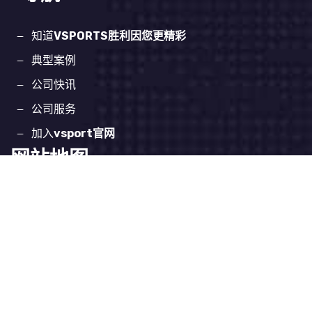
知道
VSPORTS胜利因您更精彩
典型案例
公司快讯
公司服务
加入
vsport官网
网站地图
SiteMap
联系方式
18656343108