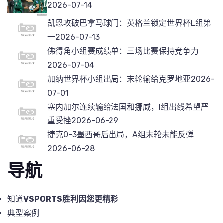
2026-07-14
凯恩攻破巴拿马球门：英格兰锁定世界杯L组第
一
2026-07-13
佛得角小组赛成绩单：三场比赛保持竞争力
2026-07-04
加纳世界杯小组出局：末轮输给克罗地亚
2026-
07-01
塞内加尔连续输给法国和挪威，I组出线希望严
重受挫
2026-06-29
捷克0-3墨西哥后出局，A组末轮未能反弹
2026-06-28
导航
知道
VSPORTS胜利因您更精彩
典型案例