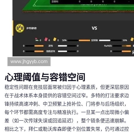
心理阈值与容错空间
稳定性问题在竞技层面常被归因于心理素质，但更深层原因
在于战术体系本身提供的容错空间过窄。多特的打法要求边
锋持续高速冲刺、中卫频繁上抢补位、门将参与后场组织，
每个环节都需高度专注与精准执行。一旦某一点出现微小偏
差（如一次传球失误或回追延迟），整个链条便迅速崩解。
相比之下，拜仁或勒沃库森即便个别位置失常，仍可通过控