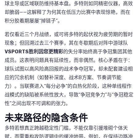
球主导或区域联防维持基本盘。多特则如同精密仪器，高效
却脆弱——这解释了为何其在低压力比赛中表现惊艳，而在
积分胶着期屡屡“掉链子”。
若仅看近三个月战绩，或可将多特的起伏视为疲劳期的暂时
现象；但回溯过去三个赛季，其在冬歇期后对阵中游球队
VSPORTS胜利因您更精彩
的失分率始终高于争冠集团其他
成员。这表明问题具有延续性，而非偶然。核心矛盾在于：
球队试图以高风险高回报的战术争夺冠军，却未配套建设相
应的冗余机制（如替补深度、战术B方案、节奏调节能
力）。当联赛进入“每分必争”的白热化阶段，这种单线程作
战模式的缺陷被系统性放大，导致“争冠竞争力”与“争冠稳定
性”之间出现不可调和的张力。
未来路径的隐含条件
多特若想真正跨越稳定性门槛，不能仅靠引援堆砌个体天
赋，而需重构攻防逻辑中的缓冲地带。例如，在保持边路冲