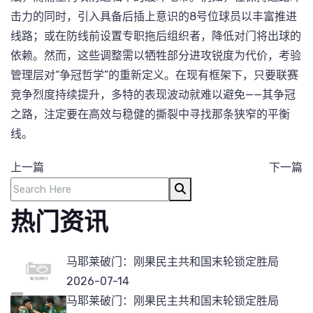
击力的同时，引入具备后插上意识的8号位球员以丰富推进
线路；或在防线前设置专职拖后组织者，降低对门将出球的
依赖。然而，这些调整需以牺牲部分进攻锐度为代价，考验
管理层对“争冠哲学”的重新定义。在现有框架下，只要联赛
竞争烈度持续提升，多特的表现波动就难以避免——其争冠
之路，注定要在高效与稳健的撕裂中寻找那条狭窄的平衡
线。
上一篇
下一篇
热门资讯
马耶莱破门：刚果民主共和国末轮锁定胜局
2026-07-14
马耶莱破门：刚果民主共和国末轮锁定胜局