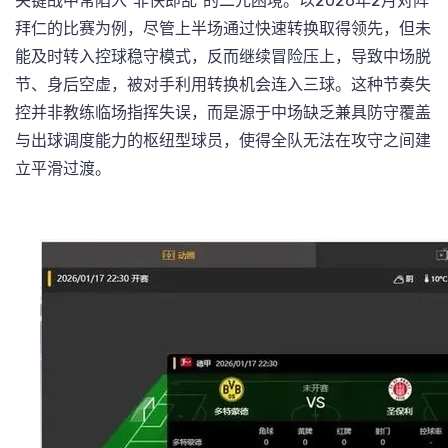
关键战中常陷入“非快即乱”的二元困境。以2026年2月对阵
拜仁的比赛为例，尽管上半场通过快速转换取得领先，但未
能及时转入控球稳守模式，反而继续冒险压上，导致中场脱
节、身后空虚，被对手利用转换机会连入三球。这种节奏失
控并非教练临场指挥失误，而是源于中场缺乏兼具防守覆盖
与出球调度能力的枢纽型球员，使得全队无法在攻守之间建
立平滑过渡。