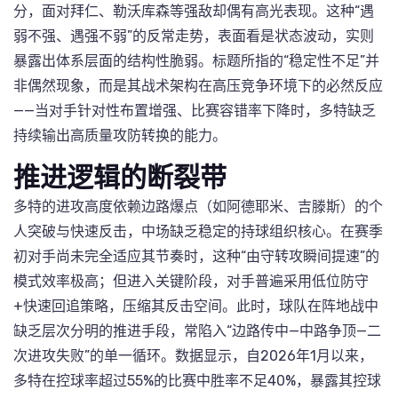
分，面对拜仁、勒沃库森等强敌却偶有高光表现。这种“遇
弱不强、遇强不弱”的反常走势，表面看是状态波动，实则
暴露出体系层面的结构性脆弱。标题所指的“稳定性不足”并
非偶然现象，而是其战术架构在高压竞争环境下的必然反应
——当对手针对性布置增强、比赛容错率下降时，多特缺乏
持续输出高质量攻防转换的能力。
推进逻辑的断裂带
多特的进攻高度依赖边路爆点（如阿德耶米、吉滕斯）的个
人突破与快速反击，中场缺乏稳定的持球组织核心。在赛季
初对手尚未完全适应其节奏时，这种“由守转攻瞬间提速”的
模式效率极高；但进入关键阶段，对手普遍采用低位防守
+快速回追策略，压缩其反击空间。此时，球队在阵地战中
缺乏层次分明的推进手段，常陷入“边路传中—中路争顶—二
次进攻失败”的单一循环。数据显示，自2026年1月以来，
多特在控球率超过55%的比赛中胜率不足40%，暴露其控球