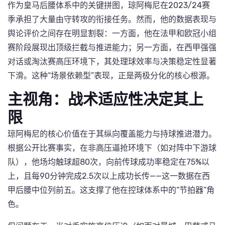
作为皇马后腰体系中的关键拼图，琼阿梅尼在2023/24赛
季承担了大量由守转攻的衔接任务。然而，他的数据表现与
舆论评价之间存在明显割裂：一方面，他在法甲和欧冠小组
赛阶段展现出顶级拦截与推进能力；另一方面，在西甲强强
对话或淘汰赛高压环境下，其处理球效率与决策稳定性显著
下滑。这种“场景依赖型”表现，正是两极分化的核心根源。
主视角：战术适应性决定其上
限
琼阿梅尼的核心价值在于其纵向覆盖能力与持球推进潜力。
根据公开比赛事实，在非高压逼抢环境下（如对阵中下游球
队），他场均触球超80次，向前传球成功率稳定在75%以
上，且每90分钟完成2.5次以上成功长传——这一数据在西
甲后腰中位列前五。这支撑了他在控球体系中的“节拍器”角
色。