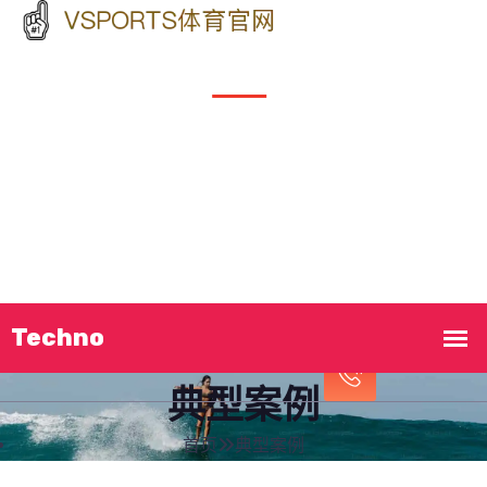
首页
知道
VSPORTS胜利因您更精彩
典型案例
公司快讯
公司服务
立即致电!
加入
vsport官网
18656343108
典型案例
首页
典型案例