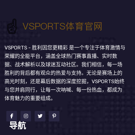
VSPORTS - 胜利因您更精彩 是一个专注于体育激情与
荣耀的全能平台，涵盖全球热门赛事直播、实时数
据、战术解析以及球迷互动社区。我们相信，每一场
胜利的背后都有观众的热爱与支持。无论是赛场上的
高光时刻，还是幕后数据的深度挖掘，VSPORTS始终
与您并肩同行，让每一次呐喊、每一份热血，都成为
体育魅力的重要组成。
导航