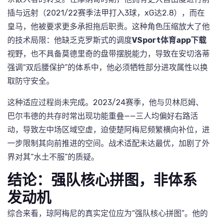
插与远射（2021/22赛季法甲打入3球，xG达2.8），而在
皇马，他被要求更多承担拖后职责。这种角色压缩放大了他
的技术局限：他缺乏克罗斯式的调度
VSport体育app下载
视野，也不具备莫德里奇的盘带摆脱能力，导致在安切洛蒂
强调“双后腰保护”的体系中，他必须牺牲部分进攻属性以换
取防守安全。
这种适应过程尚未完成。2023/24赛季，他与贝林厄姆、
巴尔韦德的共存时常出现功能重叠——三人均偏好右路活
动，导致左中场区域空虚，迫使楚阿梅尼频繁横向补位，进
一步限制其向前推进的空间。战术适配未达最优，加剧了外
界对其“水土不服”的质疑。
结论：强队核心拼图，非体系
发动机
综合来看，琼阿梅尼的真实定位应为“强队核心拼图”。他的