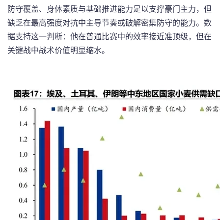
防守覆盖、身体素质与基础推进能力足以支撑豪门主力，但
缺乏在最高强度对抗中主导节奏或破解密集防守的能力。数
据支持这一判断：他在普通比赛中的效率接近准顶级，但在
关键战中战术价值明显缩水。