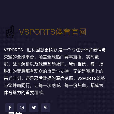
VSPORTS - 胜利因您更精彩 是一个专注于体育激情与
荣耀的全能平台，涵盖全球热门赛事直播、实时数
据、战术解析以及球迷互动社区。我们相信，每一场
胜利的背后都有观众的热爱与支持。无论是赛场上的
高光时刻，还是幕后数据的深度挖掘，VSPORTS始终
与您并肩同行，让每一次呐喊、每一份热血，都成为
体育魅力的重要组成。