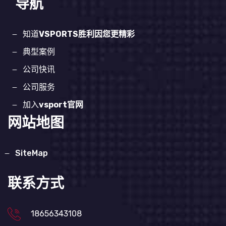
导航
知道
VSPORTS胜利因您更精彩
典型案例
公司快讯
公司服务
加入
vsport官网
网站地图
SiteMap
联系方式
18656343108