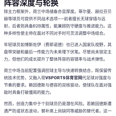
阵容深度与轮换
除主力框架外，荷兰中场储备亦显厚度。蒂尔曼、赫拉芬贝
赫等球员可提供不同战术选项——前者擅长无球穿插与远
射，后者则具备B2B属性，能兼顾防守硬度与推进能力。这
种多样性使主帅在面对不同对手时可灵活调整中场组合。
年轻球员如博斯佐伊（费耶诺德）也已进入国家队视野，其
盘带突破和最后一传能力为未来埋下伏笔。尽管尚未锁定主
力，但他们的成长提升了整体阵容的容错率与战术弹性。
荷兰中场当前配置强调控球主导与快速转换结合，既保留传
统技术优势，又融入现
VSPORTS体育官网
代足球对强度与
节奏的要求。赖因德斯与德容的双核驱动，使球队在面对强
敌时具备打破僵局的能力。
然而，创造力集中于个别球员仍是潜在风险。若赖因德斯遭
遇严防或状态波动，替补席上尚缺同等威胁的替代者。这一