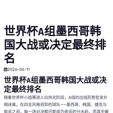
世界杯A组墨西哥韩
国大战或决定最终排
名
2026-06-11
世界杯A组墨西哥韩国大战或决
定最终排名
随着世界杯小组赛进入白热化阶段，A组的出线形势愈发扑
朔迷离。在四支风格迥异的球队——墨西哥、韩国、捷克与
南非之间，每一场对决都可能成为命运的分水岭。而其中最