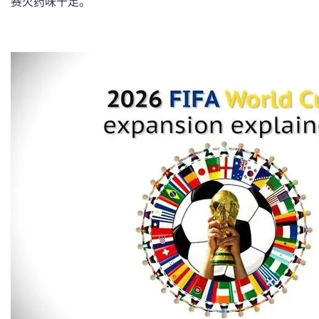
赛火药味十足。