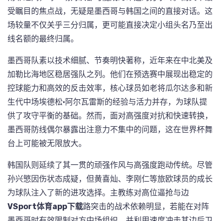
受瞩目的焦点战，无疑是墨西哥与韩国之间的直接对话。这
场较量不仅关乎三分归属，更可能直接决定小组头名乃至出
线名额的最终归属。
墨西哥队素以技术细腻、节奏明快著称，近年来在中北美及
加勒比海地区稳居强队之列。他们在预选赛中展现出稳定的
控球能力和高效的反击效率，核心球员如老将瓜尔达多和新
生代中场埃德松·阿尔瓦雷斯的经验与活力并存，为球队提
供了攻守平衡的基础。然而，面对高强度对抗和快速转换，
墨西哥防线偶尔暴露出注意力不集中的问题，这在世界杯舞
台上可能被无限放大。
韩国队则延续了其一贯的顽强作风与高强度跑动传统。尽管
孙兴慜因伤状态成疑，但黄喜灿、李刚仁等旅欧球员的成长
为球队注入了新的进攻选择。主教练对高位逼抢与边
VSport体育app下载
路突击的战术依赖明显，若能在对阵
墨西哥时有效限制对方中场组织，并利用速度冲击其边后卫