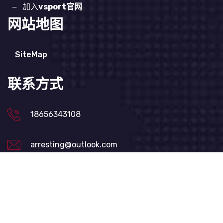
加入
vsport官网
网站地图
SiteMap
联系方式
18656343108
arresting@outlook.com
湖南省长沙市芙蓉区东屯渡街道万家丽中路一段139
号宽寓大厦2218房