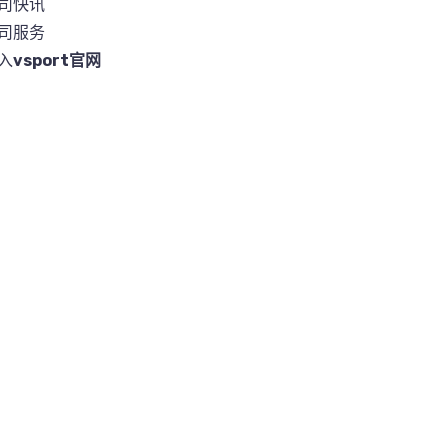
司快讯
司服务
入
vsport官网