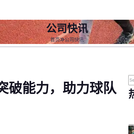
首页
知道
VSPORTS胜利因您更精彩
典型案例
公
公司快讯
首页
公司快讯
突破能力，助力球队