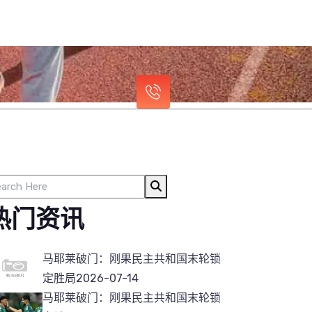
立即致电!
司快讯
公司服务
加入
vsport官网
18656343108
热门资讯
马耶莱破门：刚果民主共和国末轮锁
定胜局
2026-07-14
马耶莱破门：刚果民主共和国末轮锁