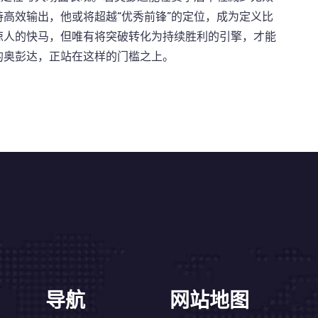
高效输出，他或将超越“优秀前锋”的定位，成为定义比
惊人的快马，但唯有将突破转化为持续胜利的引擎，才能
的奥彭达，正站在这样的门槛之上。
导航
网站地图