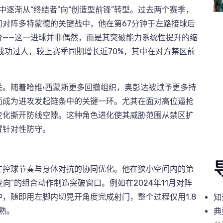
系中逐渐从“终结者”向“创造型前锋”转型。过去两个赛季，
对阵多特蒙德的关键战中，他在第67分钟于左路接球后
分——这一进球并非偶然，而是其突破能力系统性提升的缩
次成功过人，较上赛季同期增长近70%，其中在对方禁区前
。随着哈维·西蒙斯更多回撤组织，奥彭达被赋予更多持
而成为进攻发起链条中的关键一环。尤其在面对高位逼抢
变化撕开防线空隙。这种角色进化使其威胁范围从禁区扩
置针对性防守。
在控球节奏与身体对抗的协同优化。他在狭小空间内的第
向”的组合动作制造突破窗口。例如在2024年11月对阵
，随即用左脚内切晃开角度完成射门，整个过程仅用1.8
知
熟。
典