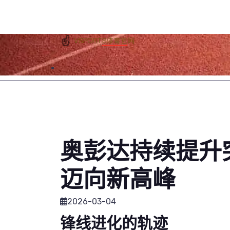
奥彭达持续提升
迈向新高峰
2026-03-04
锋线进化的轨迹